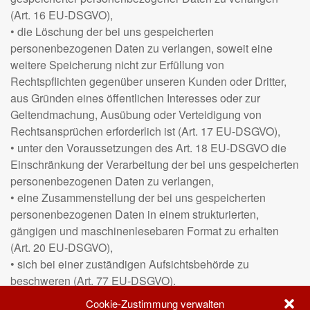
(Art. 16 EU-DSGVO),
• die Löschung der bei uns gespeicherten
personenbezogenen Daten zu verlangen, soweit eine
weitere Speicherung nicht zur Erfüllung von
Rechtspflichten gegenüber unseren Kunden oder Dritter,
aus Gründen eines öffentlichen Interesses oder zur
Geltendmachung, Ausübung oder Verteidigung von
Rechtsansprüchen erforderlich ist (Art. 17 EU-DSGVO),
• unter den Voraussetzungen des Art. 18 EU-DSGVO die
Einschränkung der Verarbeitung der bei uns gespeicherten
personenbezogenen Daten zu verlangen,
• eine Zusammenstellung der bei uns gespeicherten
personenbezogenen Daten in einem strukturierten,
gängigen und maschinenlesebaren Format zu erhalten
(Art. 20 EU-DSGVO),
• sich bei einer zuständigen Aufsichtsbehörde zu
beschweren (Art. 77 EU-DSGVO).
• Soweit personenbezogene Daten bei uns aufgrund eines
Cookie-Zustimmung verwalten