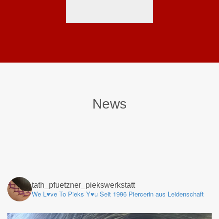
News
tath_pfuetzner_piekswerkstatt
We L♥️ve To Pieks Y♥️u Seit 1996 Piercerin aus Leidenschaft